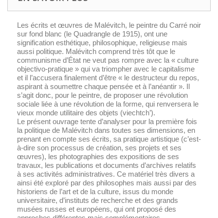
Les écrits et œuvres de Malévitch, le peintre du
Carré noir
sur fond blanc
(le Quadrangle de 1915), ont une
signification esthétique, philosophique, religieuse mais
aussi politique. Malévitch comprend très tôt que le
communisme d’État ne veut pas rompre avec la « culture
objectivo-pratique » qui va triompher avec le capitalisme
et il l’accusera finalement d’être « le destructeur du repos,
aspirant à soumettre chaque pensée et à l’anéantir ». Il
s’agit donc, pour le peintre, de proposer une révolution
sociale liée à une révolution de la forme, qui renversera le
vieux monde utilitaire des objets (
viechtch’
).
Le présent ouvrage tente d’analyser pour la première fois
la
politique
de Malévitch dans toutes ses dimensions, en
prenant en compte ses écrits, sa pratique artistique (c’est-
à-dire son processus de création, ses projets et ses
œuvres), les photographies des
expositions de ses
travaux, les publications et documents d’archives relatifs
à ses activités administratives. Ce matériel très divers a
ainsi été exploré par des philosophes mais aussi par des
historiens de l’art et de la culture, issus du monde
universitaire, d’instituts de recherche et des grands
musées russes et européens, qui ont proposé des
approches différentes mais complémentaires.