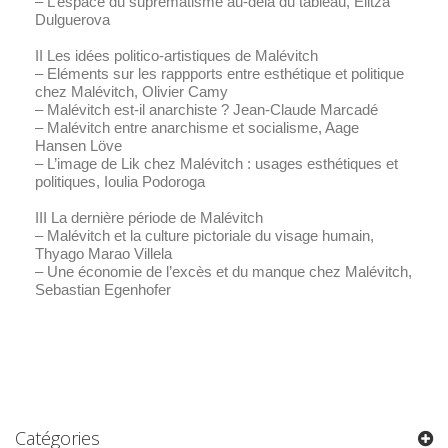
– L’espace du suprématisme au-delà du tableau, Elitza
Dulguerova
II Les idées politico-artistiques de Malévitch
– Eléments sur les rappports entre esthétique et politique
chez Malévitch, Olivier Camy
– Malévitch est-il anarchiste ? Jean-Claude Marcadé
– Malévitch entre anarchisme et socialisme, Aage
Hansen Löve
– L’image de
Lik
chez Malévitch : usages esthétiques et
politiques, Ioulia Podoroga
III La dernière période de Malévitch
– Malévitch et la culture pictoriale du visage humain,
Thyago Marao Villela
– Une économie de l’excès et du manque chez Malévitch,
Sebastian Egenhofer
Catégories