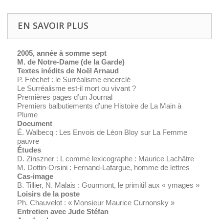
EN SAVOIR PLUS
2005, année à somme sept
M. de Notre-Dame (de la Garde)
Textes inédits de Noël Arnaud
P. Fréchet : le Surréalisme encerclé
Le Surréalisme est-il mort ou vivant ?
Premières pages d’un Journal
Premiers balbutiements d’une Histoire de La Main à
Plume
Document
É. Walbecq : Les Envois de Léon Bloy sur La Femme
pauvre
Études
D. Zinszner : L comme lexicographe : Maurice Lachâtre
M. Dottin-Orsini : Fernand-Lafargue, homme de lettres
Cas-image
B. Tillier, N. Malais : Gourmont, le primitif aux « ymages »
Loisirs de la poste
Ph. Chauvelot : « Monsieur Maurice Curnonsky »
Entretien avec Jude Stéfan