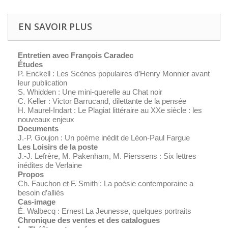
EN SAVOIR PLUS
Entretien avec François Caradec
Études
P. Enckell : Les
Scènes populaires
d’Henry Monnier avant
leur publication
S. Whidden : Une mini-querelle au
Chat noir
C. Keller : Victor Barrucand, dilettante de la pensée
H. Maurel-Indart : Le Plagiat littéraire au XXe siècle : les
nouveaux enjeux
Documents
J.-P. Goujon : Un poème inédit de Léon-Paul Fargue
Les Loisirs de la poste
J.-J. Lefrère, M. Pakenham, M. Pierssens : Six lettres
inédites de Verlaine
Propos
Ch. Fauchon et F. Smith : La poésie contemporaine a
besoin d’alliés
Cas-image
É. Walbecq : Ernest La Jeunesse, quelques portraits
Chronique des ventes et des catalogues